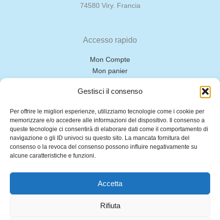
74580 Viry. Francia
Accesso rapido
Mon Compte
Mon panier
Gestisci il consenso
Chi siamo
Per offrire le migliori esperienze, utilizziamo tecnologie come i cookie per
memorizzare e/o accedere alle informazioni del dispositivo. Il consenso a
Mentions légales
queste tecnologie ci consentirà di elaborare dati come il comportamento di
Politique de confidentialité
navigazione o gli ID univoci su questo sito. La mancata fornitura del
consenso o la revoca del consenso possono influire negativamente su
Politique des cookies
alcune caratteristiche e funzioni.
CGV
Accetta
Rifiuta