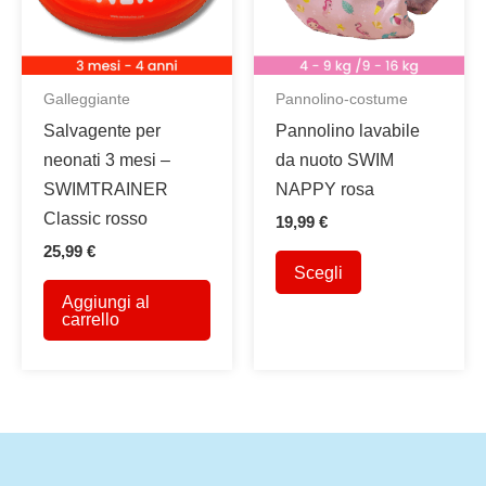
nella
pagina
del
Galleggiante
Pannolino-costume
prodotto
Salvagente per
Pannolino lavabile
neonati 3 mesi –
da nuoto SWIM
SWIMTRAINER
NAPPY rosa
Classic rosso
19,99
€
25,99
€
Questo
Scegli
prodotto
Aggiungi al
ha
carrello
più
varianti.
Le
opzioni
possono