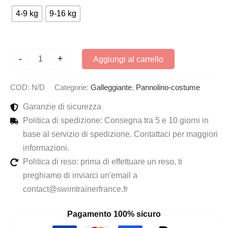
4-9 kg
9-16 kg
Pack
-
+
Aggiungi al carrello
Swimtrainer
Classic
rosso
COD:
N/D
Categorie:
Galleggiante
,
Pannolino-costume
e
costume
Garanzie di sicurezza
contenitivo
Politica di spedizione: Consegna tra 5 e 10 giorni in
blu
base al servizio di spedizione. Contattaci per maggiori
quantità
informazioni.
Politica di reso: prima di effettuare un reso, ti
preghiamo di inviarci un'email a
contact@swimtrainerfrance.fr
Pagamento 100% sicuro