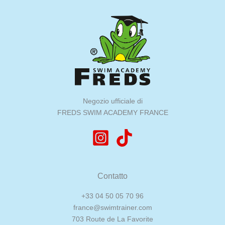
essere
scelte
nella
pagina
del
prodotto
Negozio ufficiale di
FREDS SWIM ACADEMY FRANCE
Contatto
+33 04 50 05 70 96
france@swimtrainer.com
703 Route de La Favorite