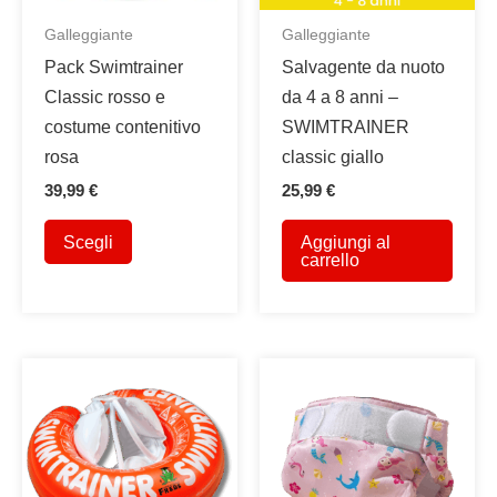
Galleggiante
Galleggiante
Pack Swimtrainer
Salvagente da nuoto
Classic rosso e
da 4 a 8 anni –
costume contenitivo
SWIMTRAINER
rosa
classic giallo
39,99
€
25,99
€
Questo
Scegli
Aggiungi al
prodotto
carrello
ha
più
varianti.
Le
opzioni
possono
essere
scelte