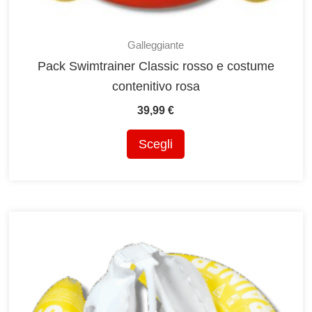
Galleggiante
Pack Swimtrainer Classic rosso e costume
contenitivo rosa
39,99
€
Questo
Scegli
prodotto
ha
più
varianti.
Le
opzioni
possono
essere