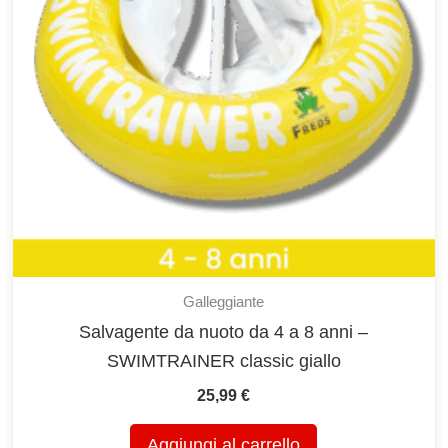
scelte
nella
pagina
del
prodotto
Galleggiante
Salvagente da nuoto da 4 a 8 anni –
SWIMTRAINER classic giallo
25,99
€
Aggiungi al carrello