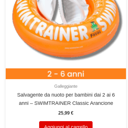
scelte
nella
pagina
del
prodotto
Galleggiante
Salvagente da nuoto per bambini dai 2 ai 6
anni – SWIMTRAINER Classic Arancione
25,99
€
Aggiungi al carrello