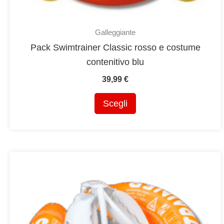
Galleggiante
Pack Swimtrainer Classic rosso e costume
contenitivo blu
39,99
€
Questo
Scegli
prodotto
ha
più
varianti.
Le
opzioni
possono
essere