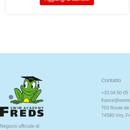
Contatto
+33 04 50 05 
france@swimt
703 Route de 
74580 Viry. F
Negozio ufficiale di